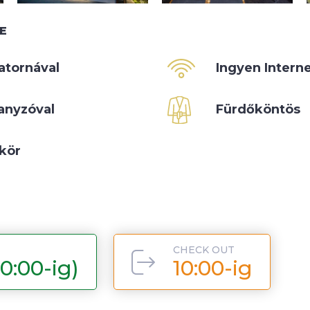
E
atornával
Ingyen Internet
anyzóval
Fürdőköntös
kör
CHECK OUT
20:00-ig)
10:00-ig