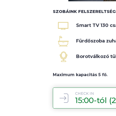
SZOBÁINK FELSZERELTSÉG
Smart TV 130 cs
Fürdőszoba zuh
Borotválkozó tü
Maximum kapacitás 5 fő.
CHECK IN
15:00-tól (