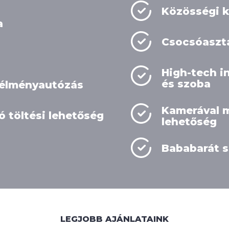
Közösségi k
a
Csocsóaszt
High-tech i
és szoba
 élményautózás
Kamerával m
 töltési lehetőség
lehetőség
Bababarát s
LEGJOBB AJÁNLATAINK