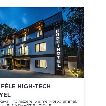
5 FÉLE HIGH-TECH
YEL
akával, 1 fő részére 15 élményprogrammal,
 Mátra ELSŐ SMART BUTIQUE