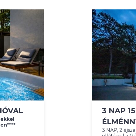
IÓVAL
3 NAP 1
ekkel
ÉLMÉNN
en****
3 NAP, 2 éjsz
ellátással a