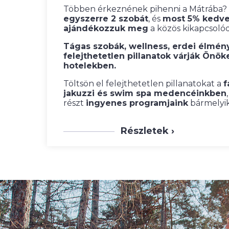
Többen érkeznének pihenni a Mátrába?
egyszerre 2 szobát
, és
most 5% kedv
ajándékozzuk meg
a közös kikapcsolód
Tágas szobák, wellness, erdei élmén
felejthetetlen pillanatok várják Önök
hotelekben.
Töltsön el felejthetetlen pillanatokat a
f
jakuzzi és swim spa medencéinkben
részt
ingyenes programjaink
bármelyi
Részletek ›