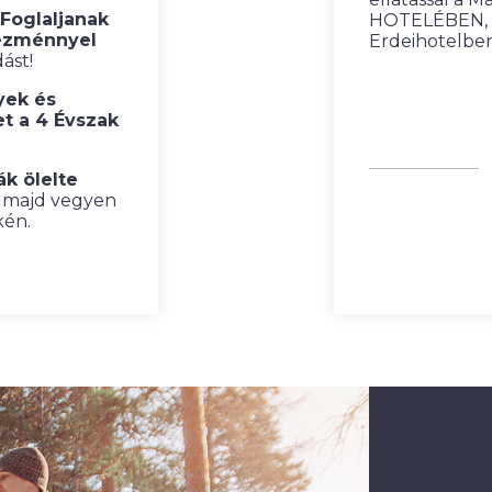
Foglaljanak
HOTELÉBEN, 
ezménnyel
Erdeihotelbe
ást!
yek és
et a 4 Évszak
ák ölelte
, majd vegyen
kén.