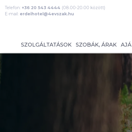
Telefon:
+36 20 543 4444
(08.00-20.00 között)
E-mail:
erdeihotel@4evszak.hu
SZOLGÁLTATÁSOK
SZOBÁK, ÁRAK
AJÁ