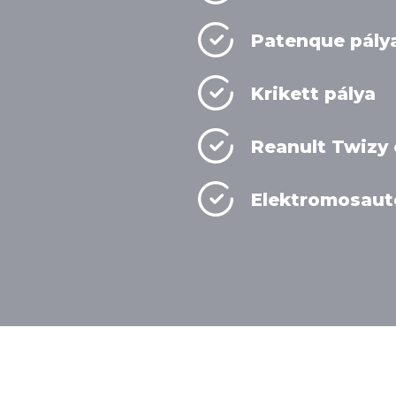
Patenque pály
Krikett pálya
Reanult Twizy
Elektromosautó