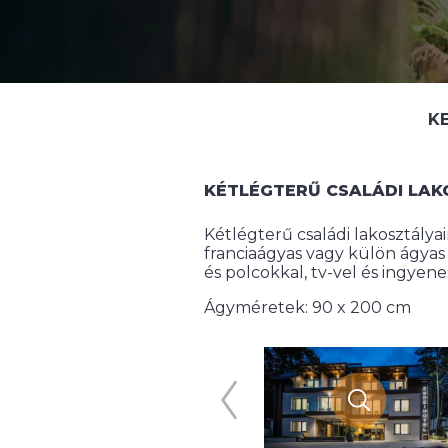
K
KÉTLÉGTERŰ CSALÁDI LAK
Kétlégterű családi lakosztálya
franciaágyas vagy külön ágyas
és polcokkal, tv-vel és ingyene
Ágyméretek: 90 x 200 cm