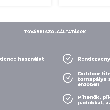
TOVÁBBI SZOLGÁLTATÁSOK
dence használat
Rendezvény 
g
Outdoor fit
tornapálya 
erdőben
Pihenők, pi
padokkal, a