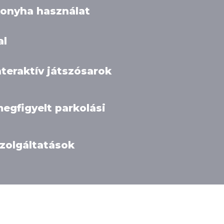
onyha használat
al
nteraktív játszósarok
egfigyelt parkolási
zolgáltatások