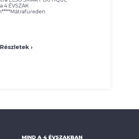
a 4 ÉVSZAK
n****Mátrafüreden
Részletek ›
MIND A 4 ÉVSZAKBAN