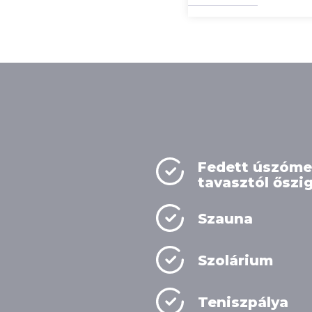
Fedett úszóme
tavasztól őszi
Szauna
Szolárium
Teniszpálya