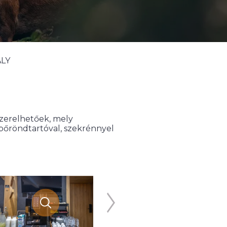
LY
szerelhetőek, mely
bőröndtartóval, szekrénnyel