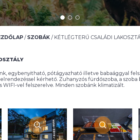
EZDŐLAP
/
SZOBÁK
/
KÉTLÉGTERŰ CSALÁDI LAKOSZTÁ
OSZTÁLY
ink, egybenyitható, pótágyazható illetve babaággyal fel
 elrendezéssel kérhető. Zuhanyzós fürdőszoba, a szoba 
s WIFI-vel felszerelve. Minden szobánk klimatizált.