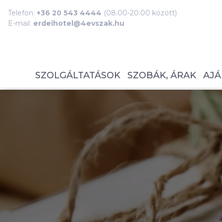
Telefon:
+36 20 543 4444
(08.00-20.00 között)
E-mail:
erdeihotel@4evszak.hu
SZOLGÁLTATÁSOK
SZOBÁK, ÁRAK
AJÁ