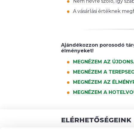
Nem névre szóló, így sza
A vásárlási értéknek meg
Ajándékozzon porosodó tárg
élményeket!
MEGNÉZEM AZ ÚJDONS
MEGNÉZEM A TEREPSE
MEGNÉZEM AZ ÉLMÉNY
MEGNÉZEM A HOTELVO
ELÉRHETŐSÉGEINK
3232 Mátrafüred, Muzsla 