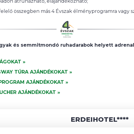
badon átruházható, elajándékozható;
felelő összegben más 4 Évszak élményprogramra vagy sz
yak és semmitmondó ruhadarabok helyett adrenalin
ÁGOKAT »
GWAY TÚRA AJÁNDÉKOKAT »
PROGRAM AJÁNDÉKOKAT »
UCHER AJÁNDÉKOKAT »
ERDEIHOTEL****
utca 3-5.
Szolgáltatások