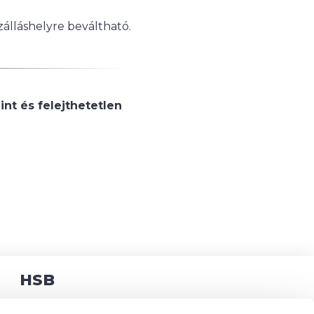
álláshelyre beváltható.
t és felejthetetlen
HSB
Programok