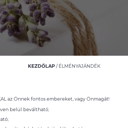
KEZDŐLAP
/
ÉLMÉNYAJÁNDÉK
 az Önnek fontos embereket, vagy Önmagát!
éven belül beváltható;
ató;