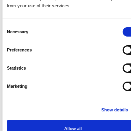
from your use of their services.
+36 20 543 4444
Telefon:
(08.00-20.00 között)
erdeihotel@4evszak.hu
E-mail:
Consent
NTAK regisztrációs szám: SZ22034628
Necessary
Selection
ERDEIHOTEL****
Preferences
Szolgáltatások
Szobák, árak
Statistics
Csomagajánlatok
Foglalás
Marketing
HSB
Show details
Programok magánvendégeknek
Csapatépítés, tréningek
Allow all