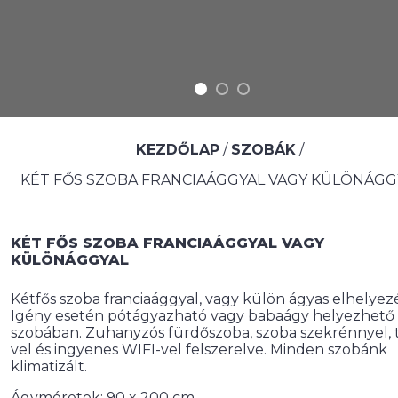
KEZDŐLAP
/
SZOBÁK
/
KÉT FŐS SZOBA FRANCIAÁGGYAL VAGY KÜLÖNÁGG
KÉT FŐS SZOBA FRANCIAÁGGYAL VAGY
KÜLÖNÁGGYAL
Kétfős szoba franciaággyal, vagy külön ágyas elhelyezé
Igény esetén pótágyazható vagy babaágy helyezhető 
szobában. Zuhanyzós fürdőszoba, szoba szekrénnyel, 
vel és ingyenes WIFI-vel felszerelve. Minden szobánk
klimatizált.
Ágyméretek: 90 x 200 cm