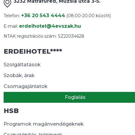
3232 Mátrafüred, Muzsla utca 3-5.
+36 20 543 4444
Telefon:
(08.00-20.00 között)
erdeihotel@4evszak.hu
E-mail:
NTAK regisztrációs szám: SZ22034628
ERDEIHOTEL****
Szolgáltatások
Szobák, árak
Csomagajánlatok
Foglalás
HSB
Programok magánvendégeknek
Csapatépítés, tréningek