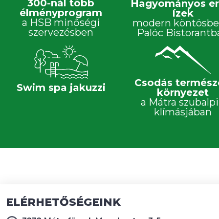
300-nál több
Hagyományos er
élményprogram
ízek
a HSB minőségi
modern köntösbe
szervezésben
Palóc Bistorantb
Csodás termész
Swim spa jakuzzi
környezet
a Mátra szubalp
klímásjában
ELÉRHETŐSÉGEINK