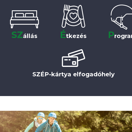
SZ
É
P
állás
tkezés
rogr
SZÉP-kártya elfogadóhely