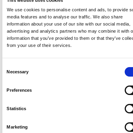
This website uses cookies
We use cookies to personalise content and ads, to provide s
LEGJOBB AJÁNLATAINK
media features and to analyse our traffic. We also share
information about your use of our site with our social media,
advertising and analytics partners who may combine it with o
information that you’ve provided to them or that they’ve colle
from your use of their services.
Consent
Necessary
Selection
Preferences
Statistics
3 NAP 15 FÉLE HIGH-TECH
Marketing
ÉLMÉNNYEL