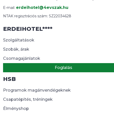
erdeihotel@4evszak.hu
E-mail:
NTAK regisztrációs szám: SZ22034628
ERDEIHOTEL****
Szolgáltatások
Szobák, árak
Csomagajánlatok
Foglalás
HSB
Programok magánvendégeknek
Csapatépítés, tréningek
Élményshop