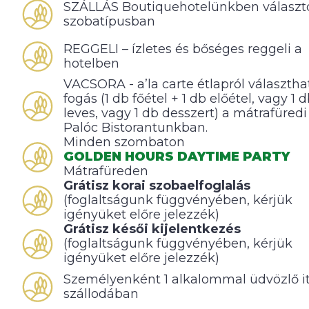
SZÁLLÁS Boutiquehotelünkben választ
szobatípusban
REGGELI – ízletes és bőséges reggeli a
hotelben
VACSORA - a’la carte étlapról választha
fogás (1 db főétel + 1 db előétel, vagy 1 
leves, vagy 1 db desszert) a mátrafüredi
Palóc Bistorantunkban.
Minden szombaton
GOLDEN HOURS DAYTIME PARTY
Mátrafüreden
Grátisz korai szobaelfoglalás
(foglaltságunk függvényében, kérjük
igényüket előre jelezzék)
Grátisz késői kijelentkezés
(foglaltságunk függvényében, kérjük
igényüket előre jelezzék)
Személyenként 1 alkalommal üdvözlő it
szállodában