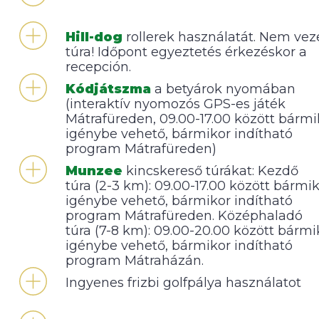
Hill-dog
rollerek használatát. Nem vez
túra! Időpont egyeztetés érkezéskor a
recepción.
Kódjátszma
a betyárok nyomában
(interaktív nyomozós GPS-es játék
Mátrafüreden, 09.00-17.00 között bármi
igénybe vehető, bármikor indítható
program Mátrafüreden)
Munzee
kincskereső túrákat:
Kezdő
túra
(2-3 km): 09.00-17.00 között bármi
igénybe vehető, bármikor indítható
program Mátrafüreden.
Középhaladó
túra
(7-8 km): 09.00-20.00 között bármi
igénybe vehető, bármikor indítható
program Mátraházán.
Ingyenes frizbi golfpálya használatot