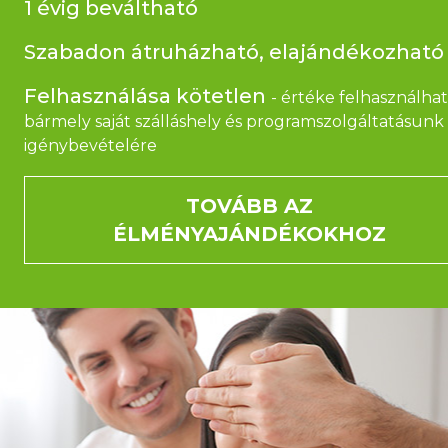
1 évig beváltható
Szabadon átruházható, elajándékozható
Felhasználása kötetlen
- értéke felhasználha
bármely saját szálláshely és programszolgáltatásunk
igénybevételére
TOVÁBB AZ
ÉLMÉNYAJÁNDÉKOKHOZ