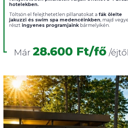
hotelekben.
Töltsön el felejthetetlen pillanatokat a
fák ölelte
jakuzzi és swim spa medencéinkben
, majd vegy
részt
ingyenes programjaink
bármelyikén.
28.600 Ft/fő
Már
/éjtő