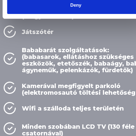
Deny
Tollaslabda, foci, kosárlabda
(Völgyhotelben)
Játszótér
Bababarát szolgáltatások:
(babasarok, ellátáshoz szükséges
eszközök, etetőszék, babaágy, ba
ágyneműk, pelenkázók, fürdetők)
Kamerával megfigyelt parkoló
(elektromosautó töltési lehetőség
Wifi a szálloda teljes területén
Minden szobában LCD TV (130 féle
csatornával)