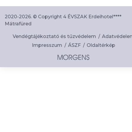
2020-2026. © Copyright 4 ÉVSZAK Erdeihotel****
Mátrafüred
Vendégtájékoztató és tűzvédelem
Adatvédele
Impresszum
ÁSZF
Oldaltérkép