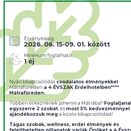
Érvényesség:
2026. 06. 15-09. 01. között
Minimum foglalható:
1 éj
Nyári kikapcsolódás
csodálatos élményekkel
Mátrafüreden
a 4 ÉVSZAK Erdeihotelben****
Mátrafüreden.
Többen érkeznének pihenni a Mátrába?
Foglaljana
egyszerre 2 szobát
, és
most 5% kedvezménnyel
ajándékozzuk meg
a közös kikapcsolódást!
Tágas szobák, wellness, erdei élmények és
felejthetetlen pillanatok várják Önöket a 4 Évsz