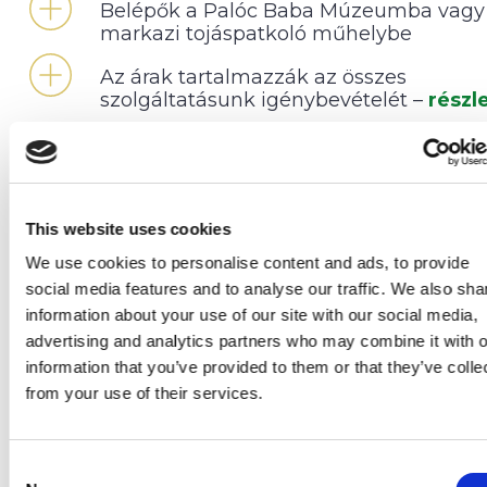
Belépők a Palóc Baba Múzeumba vagy
markazi tojáspatkoló műhelybe
Az árak tartalmazzák az összes
szolgáltatásunk igénybevételét –
részl
EXTRA INFORMÁCIÓK
SZÉP KÁRTYA ELFOGADÓHELY VAGYUNK (OTP, MK
K&H)!
Amennyiben Önnek segítségre van szüksége, kérjük í
This website uses cookies
meg nekünk
e-mailben
(sales@4evszak.hu)
és segítü
We use cookies to personalise content and ads, to provide
Hétvégén minimum 2 éjszakára, péntektől vasárnapig
social media features and to analyse our traffic. We also sha
értékesítjük szobáinkat.
information about your use of our site with our social media,
advertising and analytics partners who may combine it with o
information that you’ve provided to them or that they’ve colle
Idegenforgalmi adó 2026. évben: Az idegenforga
from your use of their services.
adó (melynek mértéke 650 Ft /fő /éj) megfizetése
mindig a helyszínen és készpénzben történik a 18
életévüket betöltött személyek részéről a vonatk
Consent