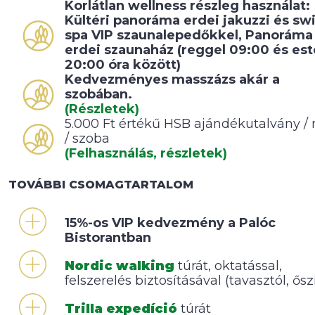
Korlátlan wellness részleg használat:
Kültéri panoráma erdei jakuzzi és sw
spa VIP szaunalepedőkkel, Panoráma
erdei szaunaház (reggel 09:00 és est
20:00 óra között)
Kedvezményes masszázs akár a
szobában.
(Részletek)
5.000 Ft értékű HSB ajándékutalvány /
/ szoba
(Felhasználás, részletek)
TOVÁBBI CSOMAGTARTALOM
15%-os VIP kedvezmény a Palóc
Bistorantban
Nordic walking
túrát, oktatással,
felszerelés biztosításával (tavasztól, ősz
Trilla expedíció
túrát